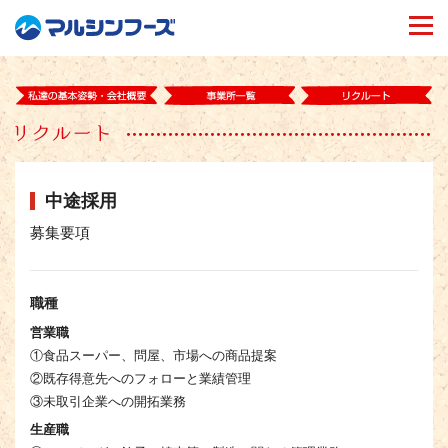
togg
navi
中途採用
募集要項
職種
営業職
①食品スーパー、問屋、市場への商品提案
②既存得意先へのフォローと業績管理
③未取引企業への開拓業務
生産職