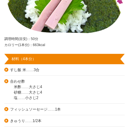
調理時間(目安)：50分
カロリー(1本分)：663kcal
材料（4本分）
すし飯 米……3合
合わせ酢
米酢……大さじ4
砂糖……大さじ4
塩……小さじ2
フィッシュソーセージ……1本
きゅうり……1/2本