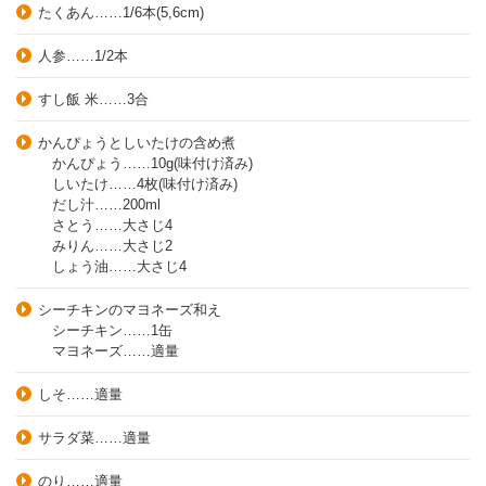
たくあん……1/6本(5,6cm)
人参……1/2本
すし飯 米……3合
かんぴょうとしいたけの含め煮
かんぴょう……10g(味付け済み)
しいたけ……4枚(味付け済み)
だし汁……200ml
さとう……大さじ4
みりん……大さじ2
しょう油……大さじ4
シーチキンのマヨネーズ和え
シーチキン……1缶
マヨネーズ……適量
しそ……適量
サラダ菜……適量
のり……適量