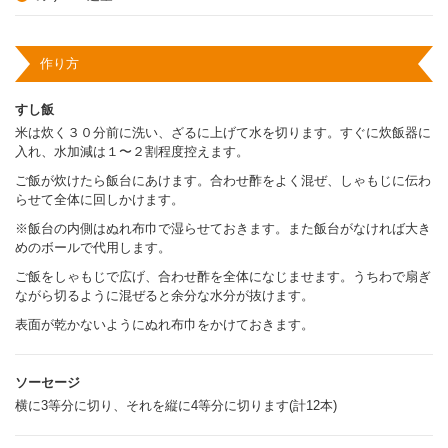
作り方
すし飯
米は炊く３０分前に洗い、ざるに上げて水を切ります。すぐに炊飯器に
入れ、水加減は１〜２割程度控えます。
ご飯が炊けたら飯台にあけます。合わせ酢をよく混ぜ、しゃもじに伝わ
らせて全体に回しかけます。
※飯台の内側はぬれ布巾で湿らせておきます。また飯台がなければ大き
めのボールで代用します。
ご飯をしゃもじで広げ、合わせ酢を全体になじませます。うちわで扇ぎ
ながら切るように混ぜると余分な水分が抜けます。
表面が乾かないようにぬれ布巾をかけておきます。
ソーセージ
横に3等分に切り、それを縦に4等分に切ります(計12本)