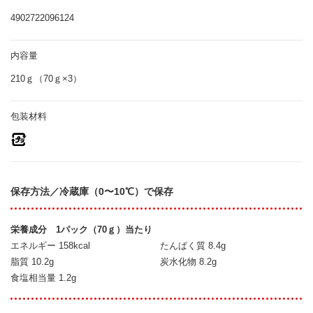
4902722096124
内容量
210ｇ（70ｇ×3）
包装材料
保存方法／冷蔵庫（0〜10℃）で保存
栄養成分 1パック（70ｇ）当たり
エネルギー 158kcal
たんぱく質 8.4g
脂質 10.2g
炭水化物 8.2g
食塩相当量 1.2g