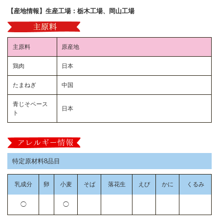
【産地情報】生産工場：栃木工場、岡山工場
主原料
原産地
鶏肉
日本
たまねぎ
中国
青じそペース
日本
ト
特定原材料8品目
乳成分
卵
小麦
そば
落花生
えび
かに
くるみ
◯
◯