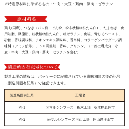
※特定原材料に準ずるもの：牛肉・大豆・鶏肉・豚肉・ゼラチン
鶏肉(国産)、つなぎ（パン粉、でん粉、粉末状植物性たん白）、たまねぎ、食
用油脂、豚脂肪、粒状植物性たん白、粗ゼラチン、食塩、青じそペースト、
砂糖、香味調味料、チキンエキス調味料、香辛料、コラーゲンパウダー／調
味料（アミノ酸等）、ｐＨ調整剤、香料、グリシン、（一部に乳成分・小
麦・牛肉・大豆・鶏肉・豚肉・ゼラチンを含む）
製造工場の情報は、パッケージに記載されている賞味期限の後の記号
（製造所固有記号）で確認できます。
製造所固有記号
工場名
MF1
㈱マルシンフーズ 栃木工場 栃木県真岡市
MF2
㈱マルシンフーズ 岡山工場 岡山県津山市