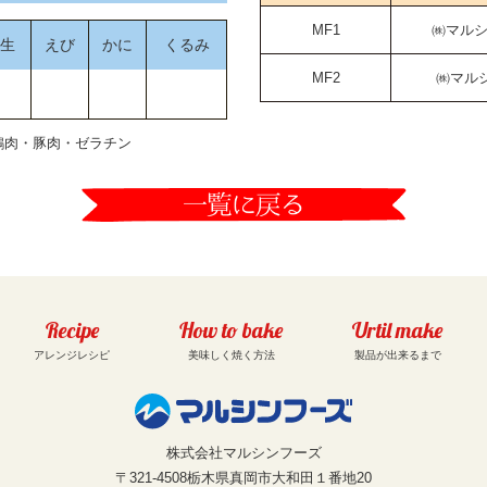
MF1
㈱マル
生
えび
かに
くるみ
MF2
㈱マル
鶏肉・豚肉・ゼラチン
Recipe
How to bake
Urtil make
アレンジレシピ
美味しく焼く方法
製品が出来るまで
株式会社マルシンフーズ
〒321-4508栃木県真岡市大和田１番地20