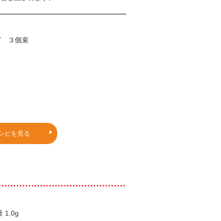
グ ３個束
シピを見る
1.0g