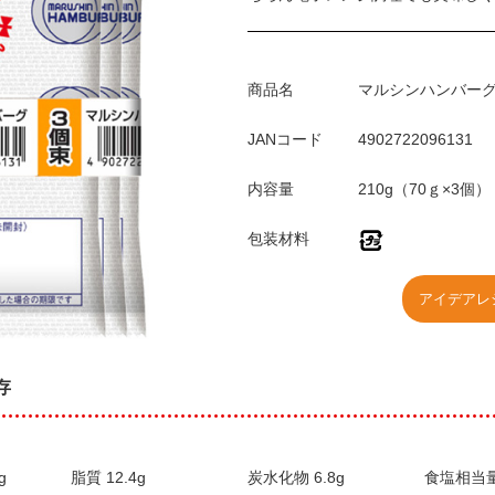
商品名
マルシンハンバー
JANコード
4902722096131
内容量
210g（70ｇ×3個）
包装材料
アイデアレ
存
g
脂質 12.4g
炭水化物 6.8g
食塩相当量 