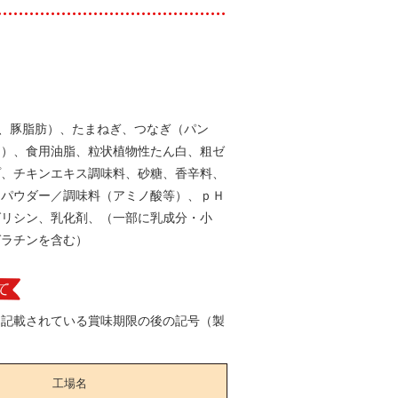
肉、豚脂肪）、たまねぎ、つなぎ（パン
白）、食用油脂、粒状植物性たん白、粗ゼ
プ、チキンエキス調味料、砂糖、香辛料、
ンパウダー／調味料（アミノ酸等）、ｐＨ
グリシン、乳化剤、（一部に乳成分・小
ゼラチンを含む）
に記載されている賞味期限の後の記号（製
。
工場名