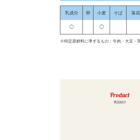
乳成分
卵
小麦
そば
落花
◯
◯
※特定原材料に準ずるもの：牛肉・大豆・
Product
商品紹介