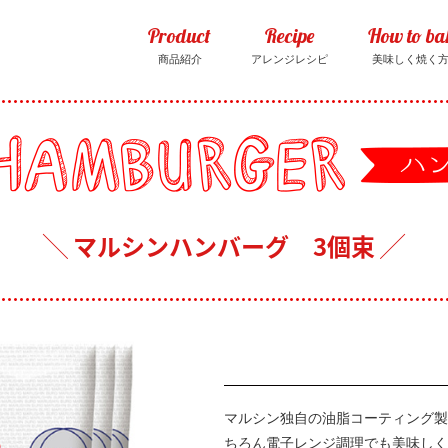
Product
Recipe
How to ba
商品紹介
アレンジレシピ
美味しく焼く
マルシンハンバーグ 3個束
マルシン独自の油脂コーティング製
ちろん電子レンジ調理でも美味しく