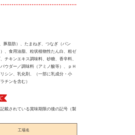
肉、豚脂肪）、たまねぎ、つなぎ（パン
白）、食用油脂、粒状植物性たん白、粗ゼ
プ、チキンエキス調味料、砂糖、香辛料、
ンパウダー／調味料（アミノ酸等）、ｐＨ
グリシン、乳化剤、（一部に乳成分・小
ゼラチンを含む）
に記載されている賞味期限の後の記号（製
。
工場名