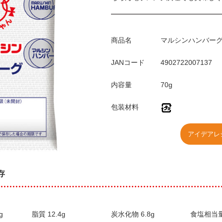
商品名
マルシンハンバー
JANコード
4902722007137
内容量
70g
包装材料
アイデアレ
存
g
脂質 12.4g
炭水化物 6.8g
食塩相当量 