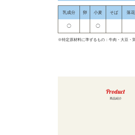
乳成分
卵
小麦
そば
落花
◯
◯
※特定原材料に準ずるもの：牛肉・大豆・
Product
商品紹介