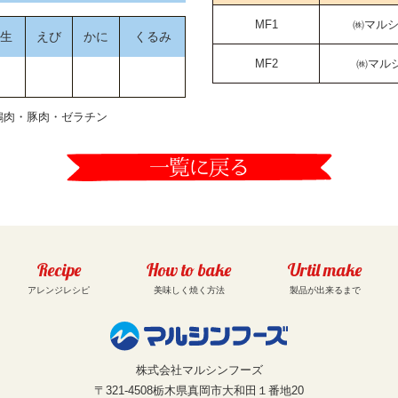
MF1
㈱マル
生
えび
かに
くるみ
MF2
㈱マル
鶏肉・豚肉・ゼラチン
Recipe
How to bake
Urtil make
アレンジレシピ
美味しく焼く方法
製品が出来るまで
株式会社マルシンフーズ
〒321-4508栃木県真岡市大和田１番地20